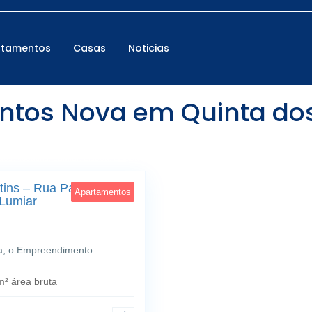
rtamentos
Casas
Noticias
os Nova em Quinta dos 
os Alcoutins; Lumiar; Lisboa, Lisboa
24
tins – Rua Padre
Apartamentos
 Lumiar
boa, o Empreendimento
² área bruta