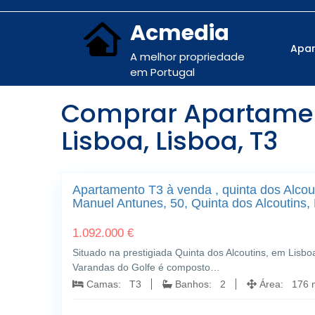
Acmedia
Apa
A melhor propriedade
em Portugal
Comprar Apartament
Lisboa, Lisboa, T3
Quinta dos Alcoutins - Rua Padre Manuel Antunes, 50; Quinta d
Apartamento T3 à venda , quinta dos Alcou
Manuel Antunes, 50, Quinta dos Alcoutins,
1.092.000 €
Situado na prestigiada Quinta dos Alcoutins, em Lis
Varandas do Golfe é composto…
Camas: T3
Banhos: 2
Área: 176 m