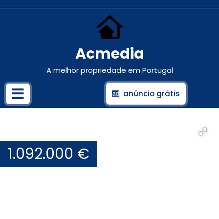
Acmedia
A melhor propriedade em Portugal
anúncio grátis
1.092.000 €