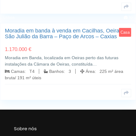
Cacilhas; Oeiras e São Julião da Barra - Paço de Arcos - Caxias; Oeiras,
Lisboa
30
Moradia em banda à venda em Cacilhas, Oeiras e
Casa
São Julião da Barra – Paço de Arcos – Caxias
1.170.000 €
Moradia em Banda, localizada em Oeiras perto das futuras
instalações da Câmara de Oeiras, constituída…
Camas: T4
Banhos: 3
Área: 225 m² área
bruta/ 191 m² úteis
Sobre nós