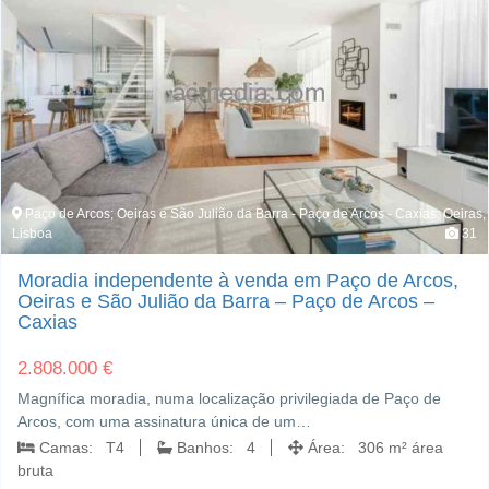
Paço de Arcos; Oeiras e São Julião da Barra - Paço de Arcos - Caxias; Oeiras,
Lisboa
31
Moradia independente à venda em Paço de Arcos,
Oeiras e São Julião da Barra – Paço de Arcos –
Caxias
2.808.000 €
Magnífica moradia, numa localização privilegiada de Paço de
Arcos, com uma assinatura única de um…
Camas: T4
Banhos: 4
Área: 306 m² área
bruta