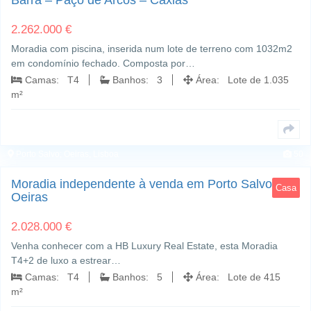
Barra – Paço de Arcos – Caxias
2.262.000 €
Moradia com piscina, inserida num lote de terreno com 1032m2
em condomínio fechado. Composta por…
Camas: T4
Banhos: 3
Área: Lote de 1.035
m²
Porto Salvo; Oeiras, Lisboa
50
Moradia independente à venda em Porto Salvo,
Casa
Oeiras
2.028.000 €
Venha conhecer com a HB Luxury Real Estate, esta Moradia
T4+2 de luxo a estrear…
Camas: T4
Banhos: 5
Área: Lote de 415
m²