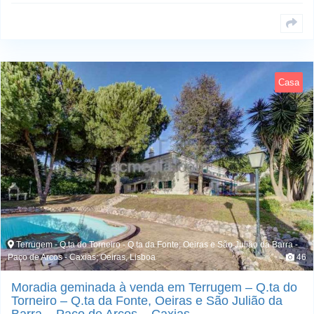
Casa
Terrugem - Q.ta do Torneiro - Q.ta da Fonte; Oeiras e São Julião da Barra -
Paço de Arcos - Caxias; Oeiras, Lisboa
46
Moradia geminada à venda em Terrugem – Q.ta do
Torneiro – Q.ta da Fonte, Oeiras e São Julião da