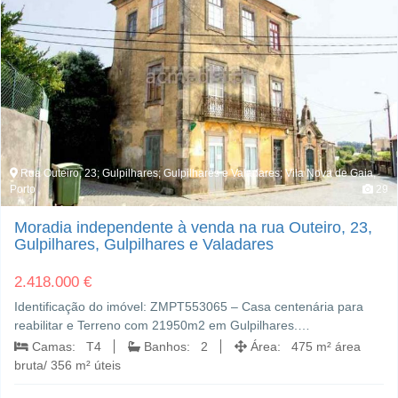
Rua Outeiro, 23; Gulpilhares; Gulpilhares e Valadares; Vila Nova de Gaia,
Porto
29
Moradia independente à venda na rua Outeiro, 23,
Gulpilhares, Gulpilhares e Valadares
2.418.000 €
Identificação do imóvel: ZMPT553065 – Casa centenária para
reabilitar e Terreno com 21950m2 em Gulpilhares.…
Camas: T4
Banhos: 2
Área: 475 m² área
bruta/ 356 m² úteis