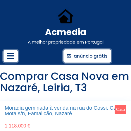
Acmedia
A melhor propriedade em Portugal
anúncio grátis
Comprar Casa Nova em
Nazaré, Leiria, T3
Rua do Cossi, Casal Mota s/n; Famalicão; Nazaré, Leiria
20
Moradia geminada à venda na rua do Cossi, Casal
Casa
Mota s/n, Famalicão, Nazaré
1.118.000 €