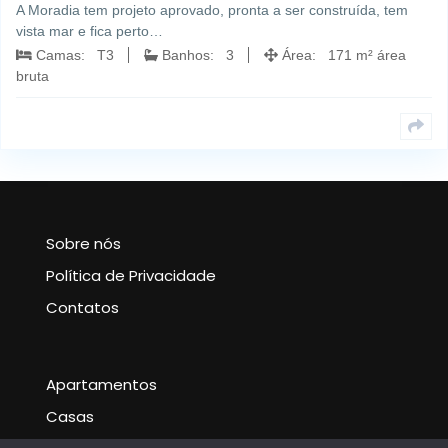
A Moradia tem projeto aprovado, pronta a ser construída, tem
vista mar e fica perto…
Camas: T3
Banhos: 3
Área: 171 m² área
bruta
Sobre nós
Política de Privacidade
Contatos
Apartamentos
Casas