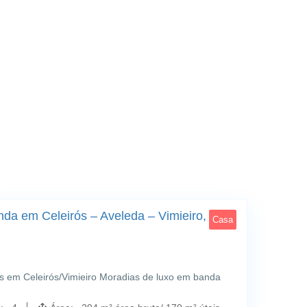
ga
12
da em Celeirós – Aveleda – Vimieiro,
Casa
s em Celeirós/Vimieiro Moradias de luxo em banda