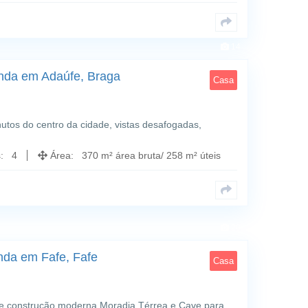
14
nda em Adaúfe, Braga
Casa
utos do centro da cidade, vistas desafogadas,
s: 4
Área: 370 m² área bruta/ 258 m² úteis
20
nda em Fafe, Fafe
Casa
 construção moderna.Moradia Térrea e Cave para