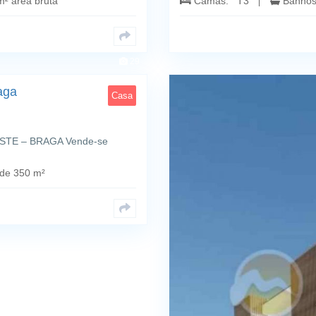
² área bruta
Camas: T3
Banho
29
aga
Casa
TE – BRAGA Vende-se
de 350 m²