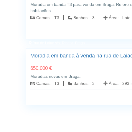
Moradia em banda T3 para venda em Braga. Refere-s
habitações…
Camas: T3
Banhos: 3
Área: Lote 
Rua de Laiao s/n; Tebosa; Braga
Moradia em banda à venda na rua de Laiao
650.000 €
Moradias novas em Braga.
Camas: T3
Banhos: 3
Área: 293 m