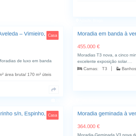
13
Adaúfe; Braga
veleda – Vimieiro,
Moradia em banda à ve
Casa
455.000 €
Moradias T3 nova, a cinco min
 Moradias de luxo em banda
excelente exposição solar.…
Camas: T3
Banho
 área bruta/ 170 m² úteis
20
Fafe; Braga
inho s/n, Espinho,
Moradia geminada à ve
Casa
364.000 €
Moradia-Geminada V3 nova de