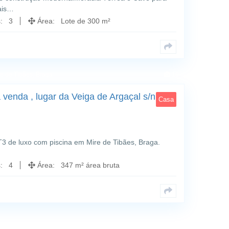
ais…
s: 3
Área: Lote de 300 m²
re de Tibães; Braga
19
venda , lugar da Veiga de Argaçal s/n,
Casa
T3 de luxo com piscina em Mire de Tibães, Braga.
s: 4
Área: 347 m² área bruta