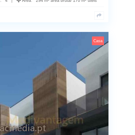
s: 4
Área: 294 m² área bruta/ 170 m² úteis
Casa