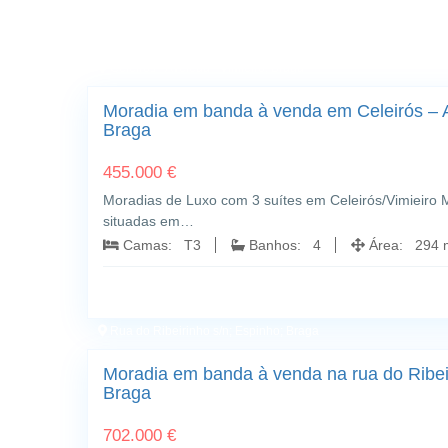
Celeirós - Aveleda - Vimieiro; Braga
Moradia em banda à venda em Celeirós – A
Braga
455.000 €
Moradias de Luxo com 3 suítes em Celeirós/Vimieiro
situadas em…
Camas: T3
Banhos: 4
Área: 294 m²
Rua do Ribeirinho s/n; Espinho; Braga
Moradia em banda à venda na rua do Ribeir
Braga
702.000 €