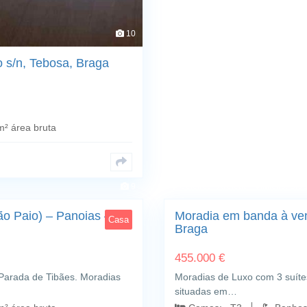
10
 s/n, Tebosa, Braga
² área bruta
9
Celeirós - Aveleda - Vimieiro; Bra
o Paio) – Panoias –
Moradia em banda à ven
Casa
Braga
455.000 €
rada de Tibães. Moradias
Moradias de Luxo com 3 suíte
situadas em…