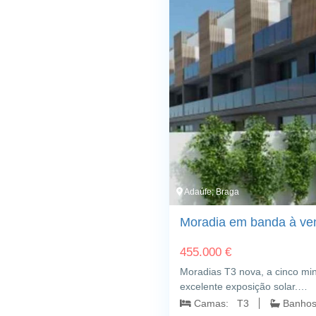
Adaúfe; Braga
Moradia em banda à ve
455.000 €
Moradias T3 nova, a cinco min
excelente exposição solar.…
Camas: T3
Banho