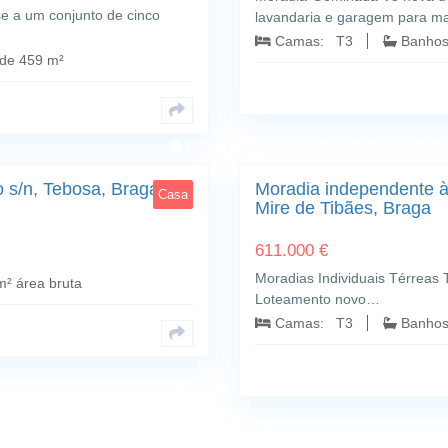
e a um conjunto de cinco
lavandaria e garagem para m
Camas: T3
Banho
de 459 m²
10
Lugar da Veiga de Argaçal s/n; Mi
 s/n, Tebosa, Braga
Moradia independente à 
Casa
Mire de Tibães, Braga
611.000 €
Moradias Individuais Térreas 
² área bruta
Loteamento novo…
Camas: T3
Banho