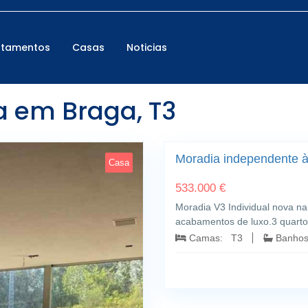
rtamentos
Casas
Noticias
 em Braga, T3
Fafe; Braga
Moradia independente à
Casa
533.000 €
Moradia V3 Individual nova n
acabamentos de luxo.3 quart
Camas: T3
Banho