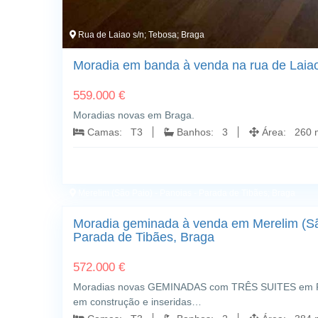
Rua de Laiao s/n; Tebosa; Braga
Moradia em banda à venda na rua de Laiao
559.000 €
Moradias novas em Braga.
Camas: T3
Banhos: 3
Área: 260 m
Merelim (São Paio) - Panoias - Parada de Tibães; Braga
Moradia geminada à venda em Merelim (Sã
Parada de Tibães, Braga
572.000 €
Moradias novas GEMINADAS com TRÊS SUITES em Pa
em construção e inseridas…