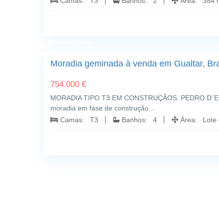
Camas: T3
Banhos: 2
Área: 384 m
Gualtar; Braga
Moradia geminada à venda em Gualtar, Br
754.000 €
MORADIA TIPO T3 EM CONSTRUÇÃOS. PEDRO D´ES
moradia em fase de construção…
Camas: T3
Banhos: 4
Área: Lote 