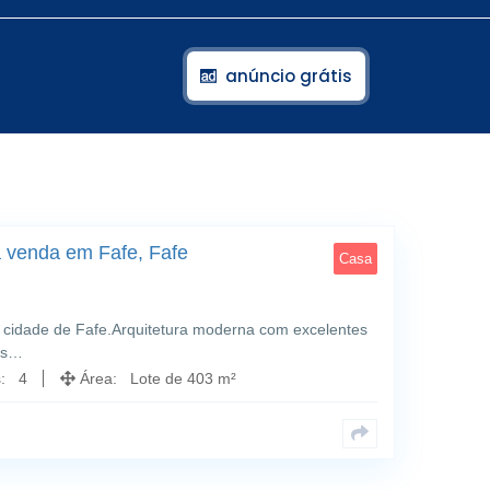
anúncio grátis
52
 venda em Fafe, Fafe
Casa
a cidade de Fafe.Arquitetura moderna com excelentes
os…
s: 4
Área: Lote de 403 m²