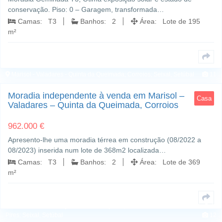
conservação. Piso: 0 – Garagem, transformada…
Camas: T3
Banhos: 2
Área: Lote de 195
m²
Marisol - Valadares - Quinta da Queimada; Corroios; Seixal, Setúbal
11
Moradia independente à venda em Marisol –
Casa
Valadares – Quinta da Queimada, Corroios
962.000 €
Apresento-lhe uma moradia térrea em construção (08/2022 a
08/2023) inserida num lote de 368m2 localizada…
Camas: T3
Banhos: 2
Área: Lote de 369
m²
Pinhal de Frades - Quinta das Laranjeiras; Seixal - Arrentela - Aldeia de Paio
Pires; Seixal, Setúbal
12