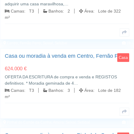
adquirir uma casa maravilhosa,…
Camas: T3
Banhos: 2
Área: Lote de 322
m²
Centro; Fernão Ferro; Seixal, Setúbal
28
Casa ou moradia à venda em Centro, Fernão Ferro
Casa
624.000 €
OFERTA DA ESCRITURA de compra e venda e REGISTOS
definitivos. * Moradia geminada de 4…
Camas: T3
Banhos: 3
Área: Lote de 182
m²
Pinhal do Conde da Cunha; Amora; Seixal, Setúbal
37