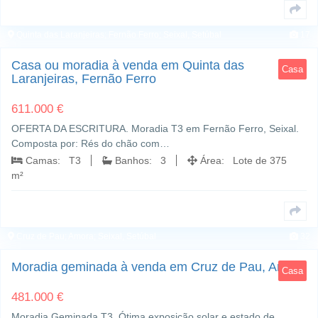
Quinta das Laranjeiras; Fernão Ferro; Seixal, Setúbal
17
Casa ou moradia à venda em Quinta das
Casa
Laranjeiras, Fernão Ferro
611.000 €
OFERTA DA ESCRITURA. Moradia T3 em Fernão Ferro, Seixal.
Composta por: Rés do chão com…
Camas: T3
Banhos: 3
Área: Lote de 375
m²
Cruz de Pau; Amora; Seixal, Setúbal
32
Moradia geminada à venda em Cruz de Pau, Amora
Casa
481.000 €
Moradia Geminada T3, Ótima exposição solar e estado de