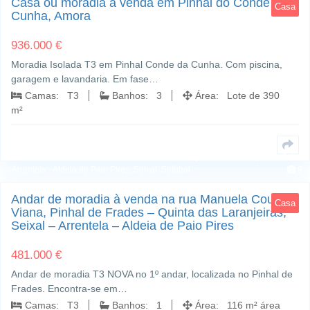
Casa ou moradia à venda em Pinhal do Conde da
Casa
Cunha, Amora
936.000 €
Moradia Isolada T3 em Pinhal Conde da Cunha. Com piscina,
garagem e lavandaria. Em fase…
Camas: T3
Banhos: 3
Área: Lote de 390
m²
Rua Manuela Couto Viana; Pinhal de Frades - Quinta das Laranjeiras; Seixal
- Arrentela - Aldeia de Paio Pires; Seixal, Setúbal
9
Andar de moradia à venda na rua Manuela Couto
Casa
Viana, Pinhal de Frades – Quinta das Laranjeiras,
Seixal – Arrentela – Aldeia de Paio Pires
481.000 €
Andar de moradia T3 NOVA no 1º andar, localizada no Pinhal de
Frades. Encontra-se em…
Camas: T3
Banhos: 1
Área: 116 m² área