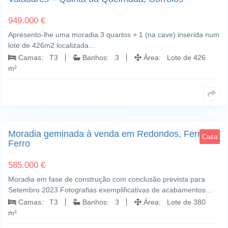
949.000 €
Apresento-lhe uma moradia 3 quartos + 1 (na cave) inserida num
lote de 426m2 localizada…
Camas: T3
Banhos: 3
Área: Lote de 426
m²
Redondos; Fernão Ferro; Seixal, Setúbal
10
Moradia geminada à venda em Redondos, Fernão
Casa
Ferro
585.000 €
Moradia em fase de construção com conclusão prevista para
Setembro 2023 Fotografias exemplificativas de acabamentos…
Camas: T3
Banhos: 3
Área: Lote de 380
m²