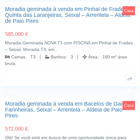
Moradia geminada à venda em Pinhal de Frades –
Casa
Quinta das Laranjeiras, Seixal – Arrentela – Aldeia
de Paio Pires
585.000 €
Moradia Geminada NOVA T3 com PISCINA em Pinhal de Frades
– Seixal. Moradia T3, em…
Camas: T3
Banhos: 3
Área: 160 m² área
bruta
Bacelos de Gaio - Farinheiras; Seixal - Arrentela - Aldeia de Paio Pires; Seixal,
Setúbal
49
Moradia geminada à venda em Bacelos de Gaio –
Casa
Farinheiras, Seixal – Arrentela – Aldeia de Paio
Pires
572.000 €
Olá! Se você está em busca de uma oportunidade única para