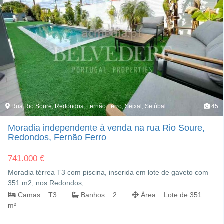
Rua Rio Soure; Redondos; Fernão Ferro; Seixal, Setúbal
45
Moradia independente à venda na rua Rio Soure,
Redondos, Fernão Ferro
741.000 €
Moradia térrea T3 com piscina, inserida em lote de gaveto com
351 m2, nos Redondos,…
Camas: T3
Banhos: 2
Área: Lote de 351
m²