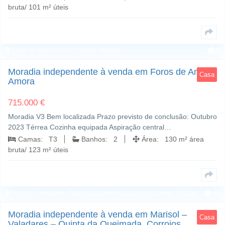
bruta/ 101 m² úteis
Foros de Amora; Amora; Seixal, Setúbal
9
Moradia independente à venda em Foros de Amora,
Casa
Amora
715.000 €
Moradia V3 Bem localizada Prazo previsto de conclusão: Outubro
2023 Térrea Cozinha equipada Aspiração central…
Camas: T3
Banhos: 2
Área: 130 m² área
bruta/ 123 m² úteis
Marisol - Valadares - Quinta da Queimada; Corroios; Seixal, Setúbal
41
Moradia independente à venda em Marisol –
Casa
Valadares – Quinta da Queimada, Corroios