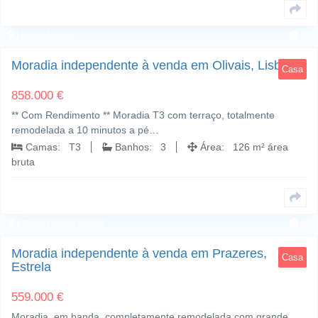
Lisboa, Lisboa
32
Moradia independente à venda em Olivais, Lisboa
Casa
858.000 €
** Com Rendimento ** Moradia T3 com terraço, totalmente
remodelada a 10 minutos a pé…
Camas: T3
Banhos: 3
Área: 126 m² área
bruta
Estrela; Lisboa, Lisboa
29
Moradia independente à venda em Prazeres,
Casa
Estrela
559.000 €
Moradia, em banda, completamente remodelada com grande