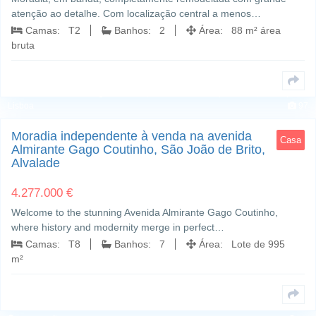
atenção ao detalhe. Com localização central a menos…
Camas: T2
Banhos: 2
Área: 88 m² área
bruta
Avenida Almirante Gago Coutinho; São João de Brito; Alvalade; Lisboa,
Lisboa
97
Moradia independente à venda na avenida
Casa
Almirante Gago Coutinho, São João de Brito,
Alvalade
4.277.000 €
Welcome to the stunning Avenida Almirante Gago Coutinho,
where history and modernity merge in perfect…
Camas: T8
Banhos: 7
Área: Lote de 995
m²