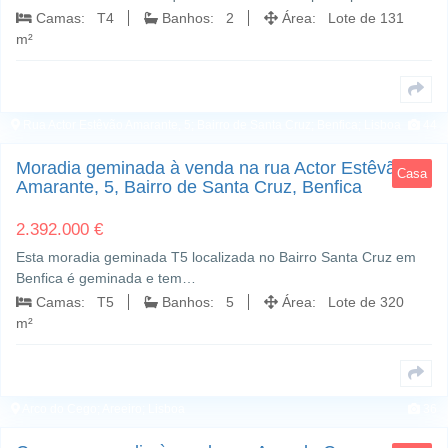
Camas: T4
Banhos: 2
Área: Lote de 131
m²
Rua Actor Estêvão Amarante, 5; Bairro de Santa Cruz; Benfica; Lisboa
44
Moradia geminada à venda na rua Actor Estêvão
Casa
Amarante, 5, Bairro de Santa Cruz, Benfica
2.392.000 €
Esta moradia geminada T5 localizada no Bairro Santa Cruz em
Benfica é geminada e tem…
Camas: T5
Banhos: 5
Área: Lote de 320
m²
Arco do Cego; Areeiro; Lisboa
36