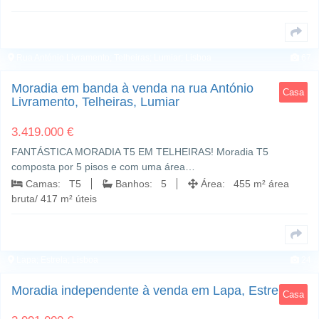
Rua António Livramento; Telheiras; Lumiar; Lisboa
67
Moradia em banda à venda na rua António
Casa
Livramento, Telheiras, Lumiar
3.419.000 €
FANTÁSTICA MORADIA T5 EM TELHEIRAS! Moradia T5
composta por 5 pisos e com uma área…
Camas: T5
Banhos: 5
Área: 455 m² área
bruta/ 417 m² úteis
Lapa; Estrela; Lisboa
24
Moradia independente à venda em Lapa, Estrela
Casa