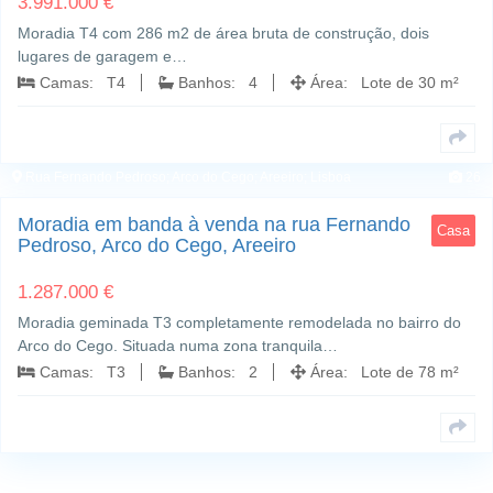
3.991.000 €
Moradia T4 com 286 m2 de área bruta de construção, dois
lugares de garagem e…
Camas: T4
Banhos: 4
Área: Lote de 30 m²
Rua Fernando Pedroso; Arco do Cego; Areeiro; Lisboa
26
Moradia em banda à venda na rua Fernando
Casa
Pedroso, Arco do Cego, Areeiro
1.287.000 €
Moradia geminada T3 completamente remodelada no bairro do
Arco do Cego. Situada numa zona tranquila…
Camas: T3
Banhos: 2
Área: Lote de 78 m²