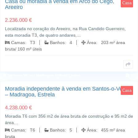
Casa ou moradia à venda em Arco do Cego,
Casa
Areeiro
2.236.000 €
Localizada no coração do Areeiro, na Rua Candido Guerreiro,
esta moradia T3, de quatro andares,…
Camas: T3
Banhos: 4
Área: 203 m² área
bruta/ 160 m² úteis
Santos-o-Velho - Madragoa; Estrela; Lisboa
38
Moradia independente à venda em Santos-o-Velho
Casa
– Madragoa, Estrela
4.238.000 €
Moradia T6 com 356 m2 de área bruta de construção e 95 m2 de
área…
Camas: T6
Banhos: 5
Área: 455 m² área
bruta