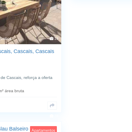
, Lisboa
19
cais, Cascais, Cascais
e Cascais, reforça a oferta
² área bruta
o; Carcavelos e Parede; Cascais,
28
au Balseiro Guerra, 87,
Apartamentos