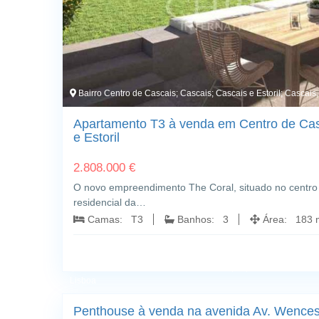
Bairro Centro de Cascais; Cascais; Cascais e Estoril; Cascais
Apartamento T3 à venda em Centro de Cas
e Estoril
2.808.000 €
O novo empreendimento The Coral, situado no centro d
residencial da…
Camas: T3
Banhos: 3
Área: 183 m
Avenida Av. Wenceslau Balseiro Guerra, 87; Carcavelos Centr
Lisboa
Penthouse à venda na avenida Av. Wencesl