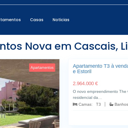
rtamentos
Casas
Noticias
os Nova em Cascais, Li
Bairro Centro de Cascais; Cascais;
Apartamento T3 à venda
Apartamentos
e Estoril
2.964.000 €
O novo empreendimento The Cor
residencial da…
Camas: T3
Banho