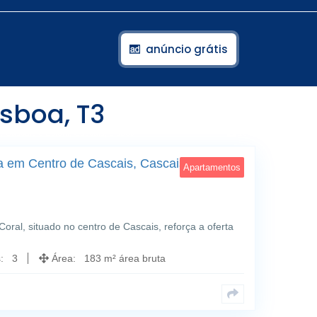
anúncio grátis
sboa, T3
 Cascais e Estoril; Cascais, Lisboa
19
 em Centro de Cascais, Cascais, Cascais
Apartamentos
al, situado no centro de Cascais, reforça a oferta
s: 3
Área: 183 m² área bruta