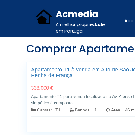
Acmedia
Apa
A melhor propriedade
em Portugal
Comprar Apartament
Penha de França; Lisboa, Lisboa
Apartamento T1 à venda em Alto de São Jo
Penha de França
338.000 €
Apartamento T1 para venda localizado na Av. Afonso I
simpático é composto…
Camas: T1
Banhos: 1
Área: 46 m²