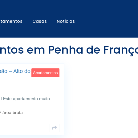
rtamentos
Casas
Noticias
os em Penha de França, 
31
ão – Alto do Varejão,
Apartamentos
II Este apartamento muito
 área bruta