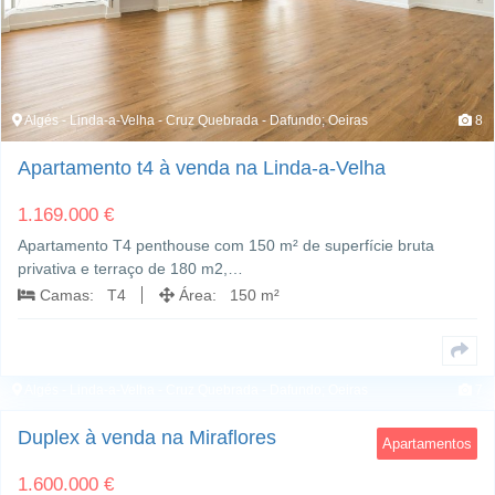
Algés - Linda-a-Velha - Cruz Quebrada - Dafundo; Oeiras
8
Apartamento t4 à venda na Linda-a-Velha
1.169.000 €
Apartamento T4 penthouse com 150 m² de superfície bruta
privativa e terraço de 180 m2,…
Camas: T4
Área: 150 m²
Algés - Linda-a-Velha - Cruz Quebrada - Dafundo; Oeiras
7
Duplex à venda na Miraflores
Apartamentos
1.600.000 €