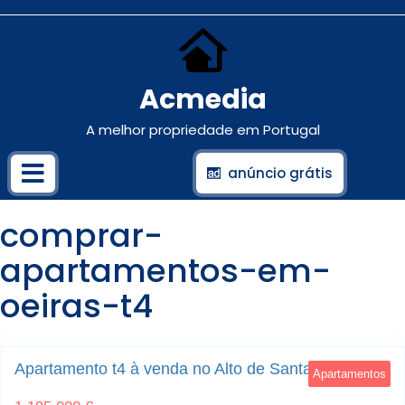
Acmedia
A melhor propriedade em Portugal
anúncio grátis
comprar-
apartamentos-em-
oeiras-t4
Algés - Linda-a-Velha - Cruz Quebrada - Dafundo; Oeiras
8
Apartamento t4 à venda no Alto de Santa Catarina
Apartamentos