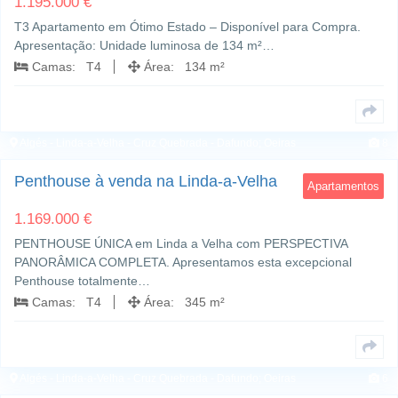
1.195.000 €
T3 Apartamento em Ótimo Estado – Disponível para Compra.
Apresentação: Unidade luminosa de 134 m²…
Camas: T4
Área: 134 m²
Algés - Linda-a-Velha - Cruz Quebrada - Dafundo; Oeiras
8
Penthouse à venda na Linda-a-Velha
Apartamentos
1.169.000 €
PENTHOUSE ÚNICA em Linda a Velha com PERSPECTIVA
PANORÂMICA COMPLETA. Apresentamos esta excepcional
Penthouse totalmente…
Camas: T4
Área: 345 m²
Algés - Linda-a-Velha - Cruz Quebrada - Dafundo; Oeiras
6