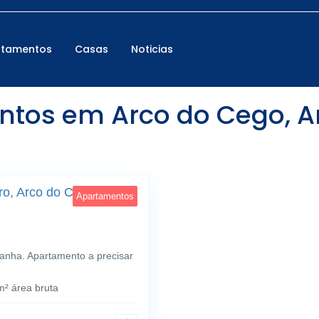
rtamentos
Casas
Noticias
os em Arco do Cego, Are
23
o, Arco do Cego,
Apartamentos
anha. Apartamento a precisar
² área bruta