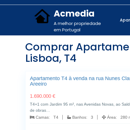
Acmedia
Apa
A melhor propriedade
em Portugal
Comprar Apartament
Lisboa, T4
Rua Nunes Claro; Arco do Cego; Areeiro; Lisboa, Lisboa
Apartamento T4 à venda na rua Nunes Clar
Areeiro
1.690.000 €
T4+1 com Jardim 95 m², nas Avenidas Novas, ao Sald
de obras…
Camas: T4
Banhos: 3
Área: 280 m