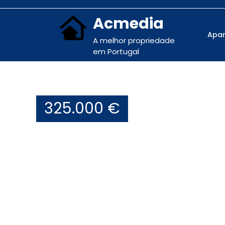
Acmedia
Apa
A melhor propriedade
em Portugal
325.000 €