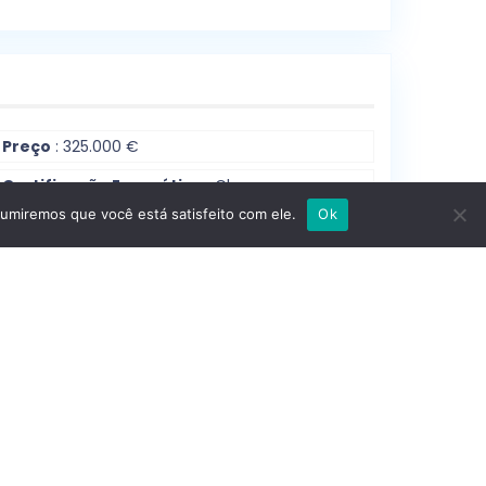
Preço
: 325.000 €
Certificação Energética
:
Classe
Energética:
D
sumiremos que você está satisfeito com ele.
Ok
Cidade
: Caldas Da Rainha, Leiria