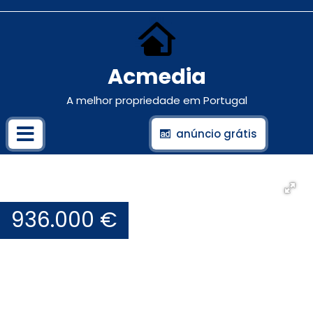
Acmedia
A melhor propriedade em Portugal
anúncio grátis
936.000 €