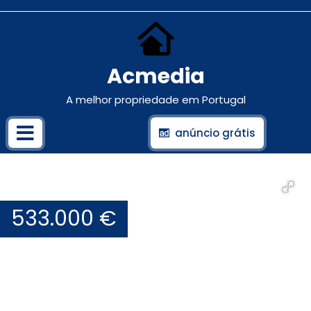
Acmedia
A melhor propriedade em Portugal
anúncio grátis
533.000 €