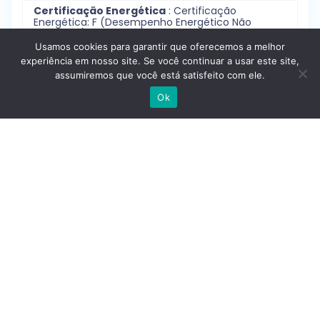
Certificação Energética
: Certificação
Energética: F (Desempenho Energético Não
Facilitado)
Usamos cookies para garantir que oferecemos a melhor
Localização
: Rua Do Vale Formoso De Cima S/n;
experiência em nosso site. Se você continuar a usar este site,
Marvila; Lisboa
assumiremos que você está satisfeito com ele.
Escrever no WhatsApp
Distrito
: Marvila, Lisboa
Ok
Cidade
: Lisboa
Contactar
Reportar anúncio
Estrutura Interna