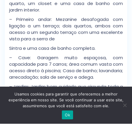
quarto, um closet e uma casa de banho com
jardim interior.
– Primeiro andar: Mezanine desafogada com
ligação a um terraço; dois quartos, ambos com
acesso a um segundo terraço com uma excelente
vista para a serra de
Sintra e uma casa de banho completa.
– Cave: Garagem muito espaçosa, com
capacidade para 7 carros; área comum vasta com
acesso direto à piscina; Casa de banho; lavandaria;
arrecadação; sala de serviço e adega.
– Jardim: Jardim bem cuidado que circunda toda a
casa e oferece total privacidade; áreas de pátio
Usamos cookies para garantir que oferecemos a melhor
em frente às salas de estar e jantar; piscina e uma
experiência em nosso site. Se você continuar a usar este site,
churrasqueira coberta.
assumiremos que você está satisfeito com ele.
Escrever no WhatsApp
A propriedade está situada no Banzão, uma
Ok
localidade de Colares no sopé da verde Serra de
Sintra, rodeado de templos e quintas, e muito