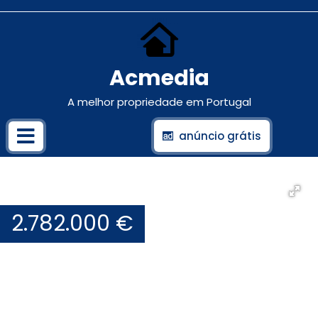
Acmedia
A melhor propriedade em Portugal
anúncio grátis
2.782.000 €