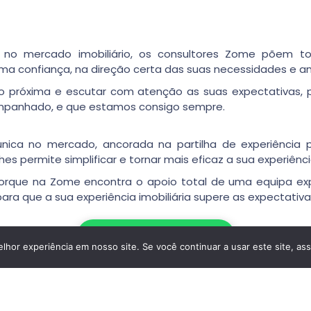
 no mercado imobiliário, os consultores Zome põem t
 confiança, na direção certa das suas necessidades e a
o próxima e escutar com atenção as suas expectativas, p
ompanhado, e que estamos consigo sempre.
a no mercado, ancorada na partilha de experiência prát
 permite simplificar e tornar mais eficaz a sua experiência
orque na Zome encontra o apoio total de uma equipa expe
ra que a sua experiência imobiliária supere as expectativa
e qualidade que necessita para se dedicar ao que lhe faz 
Escrever no WhatsApp
hor experiência em nosso site. Se você continuar a usar este site, as
 sua vida com o aconselhamento fiável de que precisa pa
companhado e encontrará algo que não tem preço: a sua m