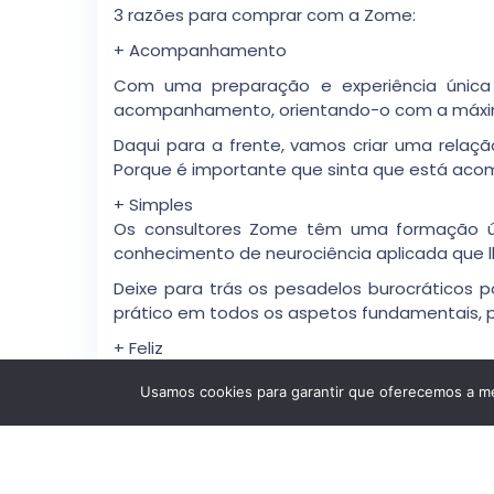
3 razões para comprar com a Zome:
+ Acompanhamento
Com uma preparação e experiência única
acompanhamento, orientando-o com a máxima
Daqui para a frente, vamos criar uma relaçã
Porque é importante que sinta que está ac
+ Simples
Os consultores Zome têm uma formação únic
conhecimento de neurociência aplicada que lhes
Deixe para trás os pesadelos burocráticos p
prático em todos os aspetos fundamentais, pa
+ Feliz
Liberte-se de preocupações e ganhe o tempo d
Usamos cookies para garantir que oferecemos a mel
Agimos diariamente para trazer mais valor à
resultados.
Com a Zome nunca vai estar perdido ou desa