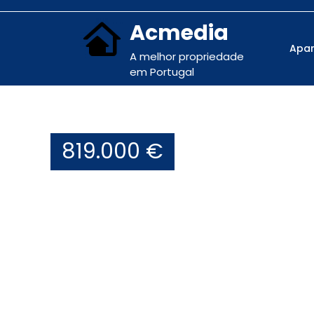
Acmedia
Apa
A melhor propriedade
em Portugal
819.000 €