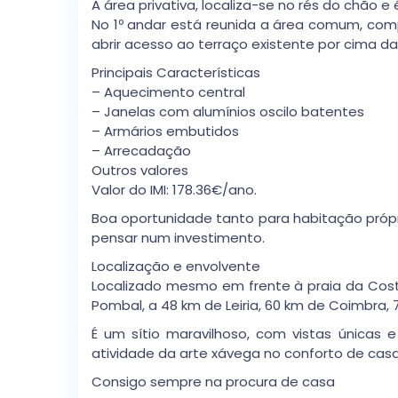
A área privativa, localiza-se no rés do chã
No 1º andar está reunida a área comum, comp
abrir acesso ao terraço existente por cima da
Principais Características
– Aquecimento central
– Janelas com alumínios oscilo batentes
– Armários embutidos
– Arrecadação
Outros valores
Valor do IMI: 178.36€/ano.
Boa oportunidade tanto para habitação própr
pensar num investimento.
Localização e envolvente
Localizado mesmo em frente à praia da Costa
Pombal, a 48 km de Leiria, 60 km de Coimbra, 
É um sítio maravilhoso, com vistas únicas
atividade da arte xávega no conforto de casa
Consigo sempre na procura de casa