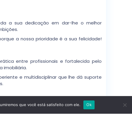
oda a sua dedicação em dar-lhe o melhor
mbições.
orque a nossa prioridade é a sua felicidade!
ica entre profissionais e fortalecida pelo
 imobiliária.
riente e multidisciplinar que lhe dá suporte
s.
mais feliz.
sumiremos que você está satisfeito com ele.
Ok
ra, juntos, conseguirmos atingir os melhores
áxima tranquilidade!