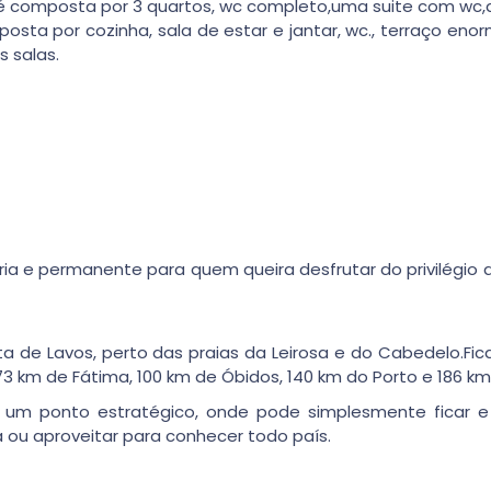
o e é composta por 3 quartos, wc completo,uma suite com w
osta por cozinha, sala de estar e jantar, wc., terraço eno
s salas.
ia e permanente para quem queira desfrutar do privilégio 
 de Lavos, perto das praias da Leirosa e do Cabedelo.Fica 
73 km de Fátima, 100 km de Óbidos, 140 km do Porto e 186 km
 e um ponto estratégico, onde pode simplesmente ficar e
 ou aproveitar para conhecer todo país.