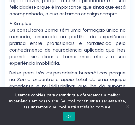
expectativas, porque a nossa prioridade é a sua
felicidade! Porque é importante que sinta que está
acompanhado, e que estamos consigo sempre.
+ Simples
Os consultores Zome têm uma formação única no
mercado, ancorada na partilha de experiência
prática entre profissionais e fortalecida pelo
conhecimento de neurociência aplicada que lhes
permite simplificar e tornar mais eficaz a sua
experiência imobiliária.
Deixe para trás os pesadelos burocráticos porque
na Zome encontra o apoio total de uma equipa
experiente e multidisciplinar que lhe dá suporte
prático em todos os aspetos fundamentais, para
Usamos cookies para garantir que oferecemos a melhor
que a sua experiência imobiliária supere as
experiência em nosso site. Se você continuar a usar este site,
expectativas.
assumiremos que você está satisfeito com ele.
Escrever no WhatsApp
+ Feliz
Ok
Liberte-se de preocupações e ganhe o tempo de
qualidade que necessita para se dedicar ao que