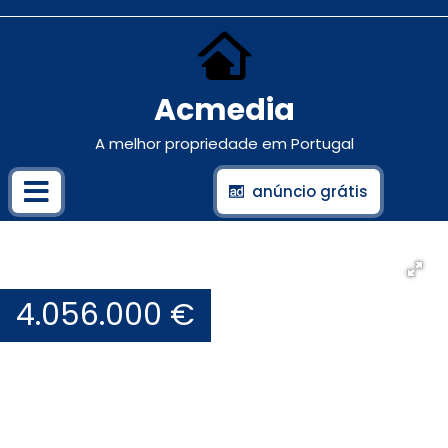
Acmedia
A melhor propriedade em Portugal
anúncio grátis
4.056.000 €