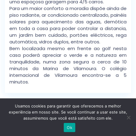
uma espaçosa garagem para 4/5 carros.
Para um maior conforto a moradia dispõe ainda de
piso radiante, ar condicionado centralizado, painéis
solares para aquecimento das aguas, demótica
em toda a casa para poder controlar a distancia,
um jardim bem cuidado, portões eléctricos, rega
automática, vidros duplos, entre outros.
Bem localizada mesmo em frente ao golf nesta
casa poderá apreciar o verde e a natureza em
tranquilidade, numa zona segura a cerca de 10
minutos da Marina de Vilamoura. O colégio
internacional de Vilamoura encontra-se a 5
minutos.
Usamos cookies para garantir que oferecemos a melhor
Detalhes
experiência em nosso site. Se você continuar a usar este site,
assumiremos que você está satisfeito com ele.
Escrever no WhatsApp
Idp
: Nn1c5onwf1zj
Ok