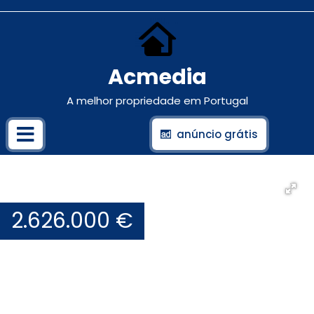
Acmedia
A melhor propriedade em Portugal
anúncio grátis
2.626.000 €