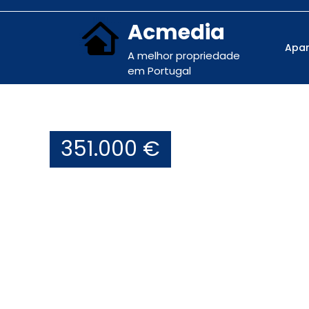
Acmedia
Apa
A melhor propriedade
em Portugal
351.000 €