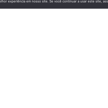
hor experiência em nosso site. Se você continuar a usar este site, as
Contactar
Reportar anúncio
Casas De Banho
: 3
Armários Embutidos