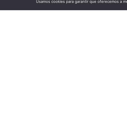
Usamos cookies para garantir que oferecemos a mel
Estrutura Interna
Quartos
: T3
Características
Lugar De Garagem
Encontre No Mapa