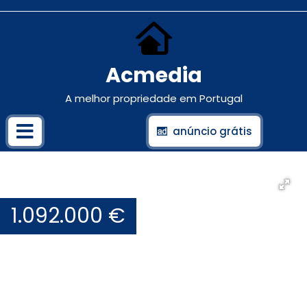
Acmedia
A melhor propriedade em Portugal
anúncio grátis
1.092.000 €