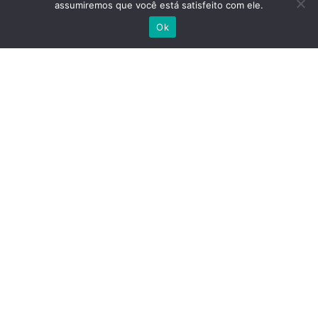
Distrito
: Ajuda
assumiremos que você está satisfeito com ele.
Escrever no WhatsApp
Ok
Cidade
: Lisboa
Contactar
Reportar anúncio
Estrutura Interna
Quartos
: T3
Casas De Banho
: 1