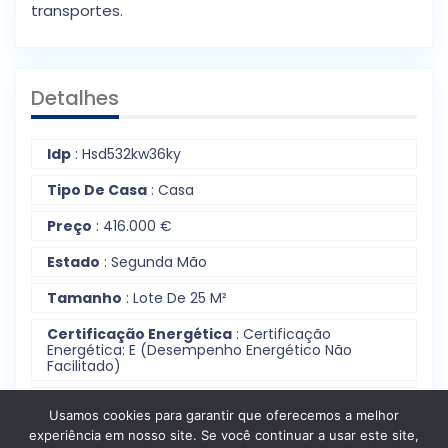
transportes.
Detalhes
Idp
: Hsd532kw36ky
Tipo De Casa
: Casa
Preço
: 416.000 €
Estado
: Segunda Mão
Tamanho
: Lote De 25 M²
Certificação Energética
: Certificação
Energética: E (Desempenho Energético Não
Facilitado)
Localização
: Calçada Da Ajuda - Belém; Ajuda;
Usamos cookies para garantir que oferecemos a melhor
Lisboa
experiência em nosso site. Se você continuar a usar este site,