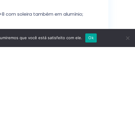
12+8 com soleira também em alumínio;
sumiremos que você está satisfeito com ele.
Ok
Preço
: 546.000 €
Andar
: 3 Andares
Distrito
: Gafanha Da Nazaré, Ílhavo