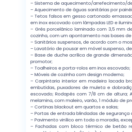
– Sistema de aquecimento/arrefecimento/de
– Aquecimento de águas sanitárias por painéi
– Tetos falsos em gesso cartonado emassado
em inox escovado com lâmpadas LED e ilumina
– Grés porcelânico laminado com 3,5 mm de 
cozinha, com um apontamento nas bases de c
– Sanitários suspensos, de acordo com o mos
– Lavatório de pousar em móvel suspenso, d
– Base de duche acrílica de grande dimensão
promotor;
– Toalheiros e porta-rolos em inox escovado;
– Móveis de cozinha com design moderno;
– Carpintaria interior em madeira lacada br
embutidas, puxadores de muleta e dobradiç
escovado; Rodapés com 7/8 cm de altura; Ar
melamina, com maleiro, varão, 1 módulo de pr
– Cortinas blackout em quartos e salas;
– Portas de entrada blindadas de segurança
– Pavimento vinílico em toda a moradia, excep
– Fachadas com bloco térmico de betão re