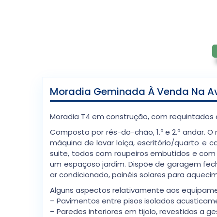
Moradia Geminada À Venda Na Ave
Moradia T4 em construção, com requintados 
Composta por rés-do-chão, 1.º e 2.º andar. 
máquina de lavar loiça, escritório/quarto e
suite, todos com roupeiros embutidos e com v
um espaçoso jardim. Dispõe de garagem fech
ar condicionado, painéis solares para aqueci
Alguns aspectos relativamente aos equipam
– Pavimentos entre pisos isolados acustica
– Paredes interiores em tijolo, revestidas a g