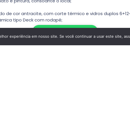
ato e pintura, consoante o local;
cado de cor antracite, com corte térmico e vidros duplos 6+
âmica tipo Deck com rodapé;
Escrever no WhatsApp
l em vidro temperado de 12 mm.
hor experiência em nosso site. Se você continuar a usar este site, as
Tipo De Casa
: Casa
Tamanho
: Lote De 228 M²
Localização
: Avenida José Estevão, 485485
A; Gafanha Da Nazaré; Ílhavo, Aveiro