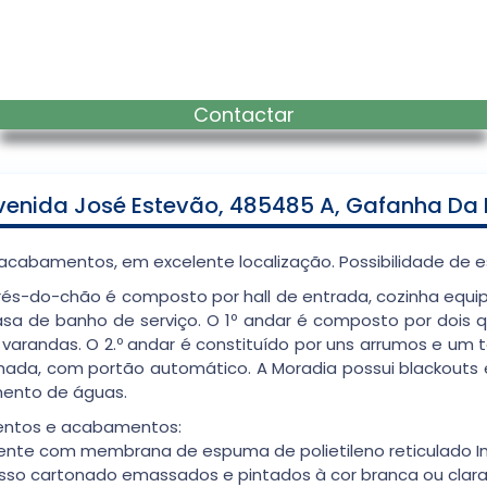
Contactar
nida José Estevão, 485485 A, Gafanha Da N
acabamentos, em excelente localização. Possibilidade de
O rés-do-chão é composto por hall de entrada, cozinha equi
 casa de banho de serviço. O 1º andar é composto por do
arandas. O 2.º andar é constituído por uns arrumos e um t
ada, com portão automático. A Moradia possui blackouts e
mento de águas.
entos e acabamentos:
mente com membrana de espuma de polietileno reticulado 
esso cartonado emassados e pintados à cor branca ou clara a