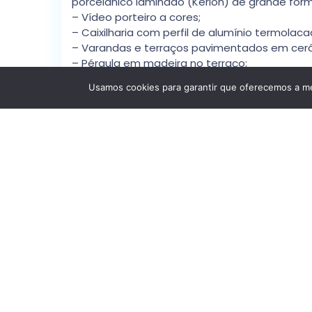
porcelânico laminado (Kerion) de grande form
– Vídeo porteiro a cores;
– Caixilharia com perfil de alumínio termola
– Varandas e terraços pavimentados em cer
– Pérgula em madeira no terraço;
– Guardas das varandas da fachada Principa
Usamos cookies para garantir que oferecemos a mel
Joana Portela Unipessoal Lda. | AMI: 13535.
Detalhes
Idp
: 8a7z5hagqdb1
Estado
: Segunda Mão
Certificação Energética
:
Classe
Energética:
A+
Cidade
: Ílhavo, Aveiro