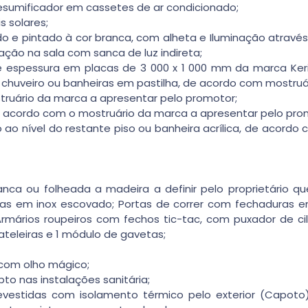
sumificador em cassetes de ar condicionado;
s solares;
 e pintado à cor branca, com alheta e Iluminação atrav
ção na sala com sanca de luz indireta;
espessura em placas de 3 000 x 1 000 mm da marca Kerio
huveiro ou banheiras em pastilha, de acordo com mostruár
truário da marca a apresentar pelo promotor;
e acordo com o mostruário da marca a apresentar pelo pro
 ao nível do restante piso ou banheira acrílica, de acordo
anca ou folheada a madeira a definir pelo proprietário q
as em inox escovado; Portas de correr com fechaduras 
mários roupeiros com fechos tic-tac, com puxador de cil
ateleiras e 1 módulo de gavetas;
 com olho mágico;
to nas instalações sanitária;
vestidas com isolamento térmico pelo exterior (Capoto