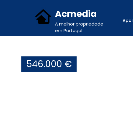
Acmedia
Apa
A melhor propriedade
em Portugal
546.000 €