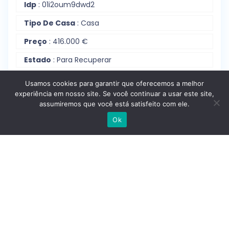
Idp
: 01i2oum9dwd2
Tipo De Casa
: Casa
Preço
: 416.000 €
Estado
: Para Recuperar
Tamanho
: 49 M² Construídos/ 48 M² Úteis
Usamos cookies para garantir que oferecemos a melhor
experiência em nosso site. Se você continuar a usar este site,
Andar
: 1 Andar
assumiremos que você está satisfeito com ele.
Escrever no WhatsApp
Certificação Energética
: Certificação
Ok
Energética: E (Desempenho Energético Não
Facilitado)
Localização
: Rio Seco - Casalinho; Ajuda; Lisboa
Distrito
: Ajuda
Cidade
: Lisboa