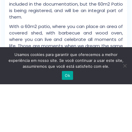
included in the documentation, but the 60m2 Patio
is being registered, and will be an integral part of
them.
With a 60m2 patio, where you can place an area of
covered shed, with barbecue and wood oven,
where you can live and celebrate all moments of
life. Those are moments when we dream the same
dream together and share them with family and
Usamos cookies para garantir que oferecemos a melhor
friends.
experiência em nosso site. Se você continuar a usar este site,
assumiremos que você está satisfeito com ele.
In addition to the street, the houses are distributed
Escrever no WhatsApp
as follows:
Ok
Floor 0
Room 1 – 8m2;
Room 2 – 12m2;
Kitchen – 13m2;
Bedroom – 6m2;
Complete bathroom – 7m2;
Pantry and stairs to access the attic and the
backyard.