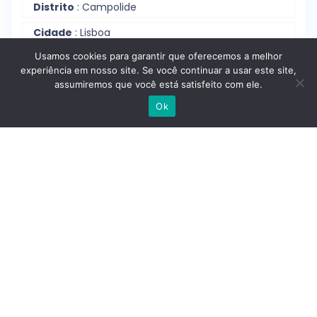
Distrito
: Campolide
Cidade
: Lisboa
Usamos cookies para garantir que oferecemos a melhor
experiência em nosso site. Se você continuar a usar este site,
assumiremos que você está satisfeito com ele.
Contactar
Escrever no WhatsApp
Ok
Reportar anúncio
Estrutura Interna
Quartos
: T3
Casas De Banho
: 3