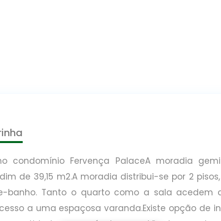
rinha
no condomínio Fervença PalaceA moradia gemin
m de 39,15 m2.A moradia distribui-se por 2 pisos,
-de-banho. Tanto o quarto como a sala acedem d
acesso a uma espaçosa varanda.Existe opção de i