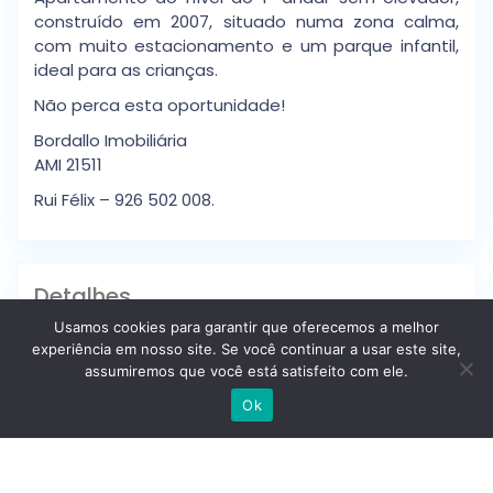
construído em 2007, situado numa zona calma,
com muito estacionamento e um parque infantil,
ideal para as crianças.
Não perca esta oportunidade!
Bordallo Imobiliária
AMI 21511
Rui Félix – 926 502 008.
Detalhes
Usamos cookies para garantir que oferecemos a melhor
experiência em nosso site. Se você continuar a usar este site,
Idp
: M9tqjgyji3me
assumiremos que você está satisfeito com ele.
Escrever no WhatsApp
Tipo De Casa
: Apartamentos
Ok
Preço
: 377.000 €
Estado
: Segunda Mão