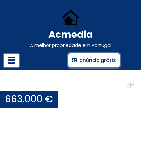
Acmedia
A melhor propriedade em Portugal
anúncio grátis
663.000 €