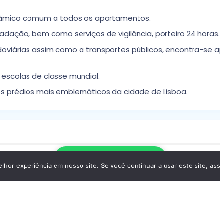
orâmico comum a todos os apartamentos.
dação, bem como serviços de vigilância, porteiro 24 horas.
doviárias assim como a transportes públicos, encontra-se 
escolas de classe mundial.
s prédios mais emblemáticos da cidade de Lisboa.
Escrever no WhatsApp
Tipo De Casa
: Apartamentos
hor experiência em nosso site. Se você continuar a usar este site, as
Tamanho
: 170 M² Construídos
Localização
: Expo Central; Parque Das
Nações; Lisboa