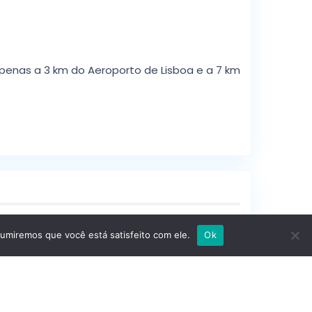
apenas a 3 km do Aeroporto de Lisboa e a 7 km
Preço
: 1.703.000 €
sumiremos que você está satisfeito com ele.
Ok
Andar
: 11º Andar
Distrito
: Parque Das Nações