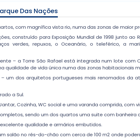
 Parque Das Nações
tos, com magnífica vista rio, numa das zonas de maior pre
ações, construído para Exposição Mundial de 1998 junto a
s verdes, repuxos, o Oceanário, o teleférico, a marin
iente – a Torre São Rafael está integrada num lote com
a qualidade de vida única numa das zonas habitacionais m
tela – um dos arquitetos portugueses mais renomados da 
ado a Sul.
de Jantar, Cozinha, WC social e uma varanda comprida, com vi
o completos, sendo um dos quartos uma suite com banheira
excelente qualidade e armários embutidos.
s um salão no rés-do-chão com cerca de 100 m2 onde poderá