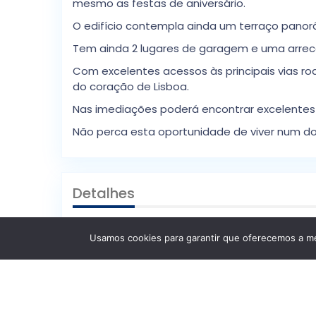
mesmo as festas de aniversário.
O edifício contempla ainda um terraço pan
Tem ainda 2 lugares de garagem e uma arreca
Com excelentes acessos às principais vias ro
do coração de Lisboa.
Nas imediações poderá encontrar excelentes 
Não perca esta oportunidade de viver num do
Detalhes
Idp
: 09475gr4bmp4
Usamos cookies para garantir que oferecemos a mel
Estado
: Segunda Mão
Certificação Energética
: Certificação
Energética: C (Desempenho Energético Não
Facilitado)