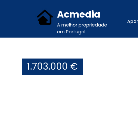
Acmedia
Apa
A melhor propriedade
em Portugal
1.703.000 €