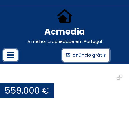
Acmedia
A melhor propriedade em Portugal
anúncio grátis
559.000 €