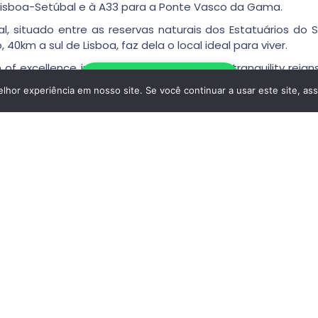
, Lisboa-Setúbal e à A33 para a Ponte Vasco da Gama.
l, situado entre as reservas naturais dos Estatuários do 
40km a sul de Lisboa, faz dela o local ideal para viver.
of excellence in Palmela, where calm and tranquility reigns
Escrever no WhatsApp
unobstructed view of Lisbon, the slopes of Castelo de Palm
hor experiência em nosso site. Se você continuar a usar este site, as
ity standards, favoring thermal comfort, natural lighting 
vinyl flooring, the glass staircase handrail and the thermally
in complete privacy.
Tipo De Casa
: Casa
Tamanho
: 286 M² Área Bruta/ 161 M² Úteis