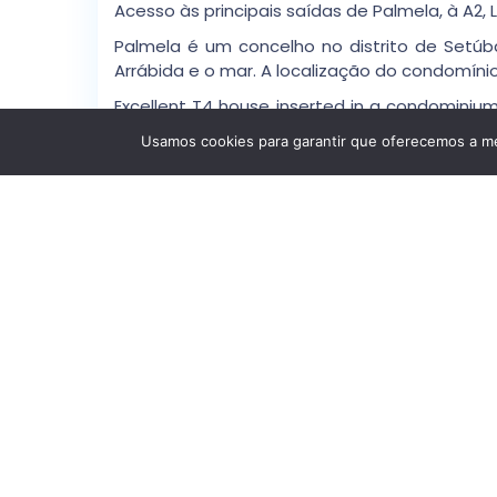
Acesso às principais saídas de Palmela, à A2
Palmela é um concelho no distrito de Setúba
Arrábida e o mar. A localização do condomínio, 
Excellent T4 house inserted in a condominium 
the green spaces, the swimming pool and the 
Usamos cookies para garantir que oferecemos a mel
This property was built with the highest qual
finishes and details, highlighting the wooden 
for exclusive use to enjoy the outdoor space 
On the 1st floor we have:
• Entrance hall with access to.
Detalhes
Idp
: X8mkmfmmxgil
Estado
: Segunda Mão