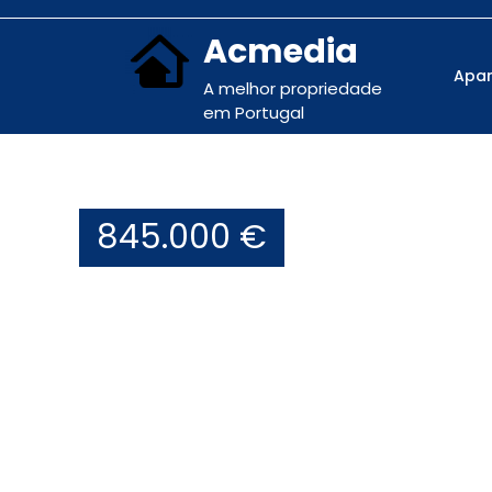
Acmedia
Apa
A melhor propriedade
em Portugal
845.000 €