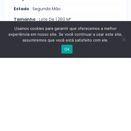
Estado
: Segunda Mão
Tamanho
: Lote De 1.260 M²
Usamos cookies para garantir que oferecemos a melhor
Certificação Energética
:
Classe Energética:
F
experiência em nosso site. Se você continuar a usar este site,
Localização
: Vais - Serra Da Boa Viagem;
assumiremos que você está satisfeito com ele.
Buarcos E São Julião; Figueira Da Foz, Coimbra
Escrever no WhatsApp
Ok
Distrito
: Buarcos E São Julião
Cidade
: Figueira Da Foz, Coimbra
Contactar
Reportar anúncio