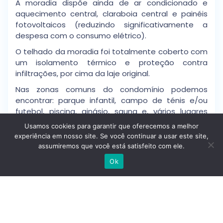
A moradia dispõe ainda de ar condicionado e
aquecimento central, claraboia central e painéis
fotovoltaicos (reduzindo significativamente a
despesa com o consumo elétrico).
O telhado da moradia foi totalmente coberto com
um isolamento térmico e proteção contra
infiltrações, por cima da laje original.
Nas zonas comuns do condomínio podemos
encontrar: parque infantil, campo de ténis e/ou
futebol, piscina, ginásio, sauna e, vários lugares
para estacionamento.
Usamos cookies para garantir que oferecemos a melhor
experiência em nosso site. Se você continuar a usar este site,
Um previlégio a dois passos do centro da cidade!
assumiremos que você está satisfeito com ele.
Agende a sua visita.
Escrever no WhatsApp
Ok
Detalhes