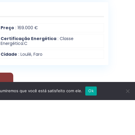
Preço
: 169.000 €
Certificação Energética
:
Classe
Energética:
C
Cidade
: Loulé, Faro
sumiremos que você está satisfeito com ele.
Ok