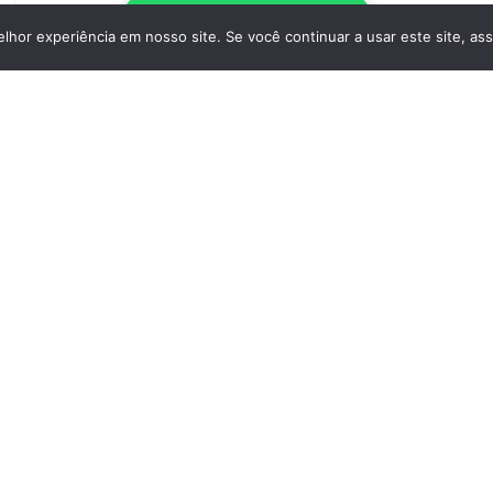
Escrever no WhatsApp
hor experiência em nosso site. Se você continuar a usar este site, as
Contactar
Reportar anúncio
Casas De Banho
: 4
Piscina