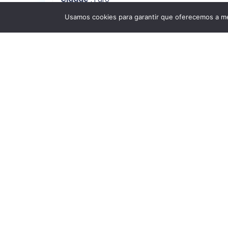
Usamos cookies para garantir que oferecemos a mel
Estrutura Interna
Quartos
: T4
Características
Lugar De Garagem