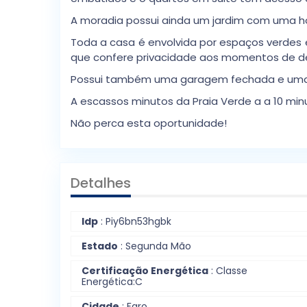
A moradia possui ainda um jardim com uma hor
Toda a casa é envolvida por espaços verdes 
que confere privacidade aos momentos de d
Possui também uma garagem fechada e uma g
A escassos minutos da Praia Verde a a 10 min
Não perca esta oportunidade!
Detalhes
Idp
: Piy6bn53hgbk
Estado
: Segunda Mão
Certificação Energética
:
Classe
Energética:
C
Cidade
: Faro