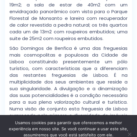
19m2; a sala de estar de 40m2 com um
envidraçado panorâmico com vista para o Parque
Florestal de Monsanto e lareira com recuperador
de calor revestida a pedra natural; os três quartos
cada um de 13m2 com roupeiros embutidos; uma
suite de 25m2 com roupeiros embutidos.
São Domingos de Benfica é uma das freguesias
mais cosmopolitas e populosas da Cidade de
Lisboa constituindo presentemente um pólo
turístico, com características que a diferenciam
das restantes freguesias de Lisboa. É na
multiplicidade dos seus ambientes que reside a
sua singularidade. A divulgação e a dinamização
das suas potencialidades é a condição necessária
para a sua plena valorização cultural e turística.
Numa visão de conjunto esta freguesia de Lisboa
surpreende pelo número e diversidade de imóveis
e locais proporcionando itinerários turísticos únicos
Usamos cookies para garantir que oferecemos a melhor
dentro de Lisboa. A freguesia encerra na sua área
experiência em nosso site. Se você continuar a usar este site,
de jurisdição, o Jardim Zoológico, verdadeiro ex-
assumiremos que você está satisfeito com ele.