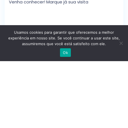
Venha conhecer! Marque já sua visita
.
Usamos cookies para garantir que oferecemos a melhor
experiência em nosso site. Se você continuar a usar este site,
assumiremos que você está satisfeito com ele.
Escrever no WhatsApp
Detalhes
Ok
Idp
: 3n7js1l1nuu8
Tipo De Casa
: Apartamentos
Preço
: 624.000 €
Estado
: Segunda Mão
Tamanho
: 125 M² Área Bruta/ 95 M² Úteis
Certificação Energética
:
Classe Energética:
D