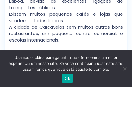
Lisboa, devido às excelentes ligações de
transportes públicos.
Existem muitos pequenos cafés e lojas que
vendem bebidas ligeiras.
A cidade de Carcavelos tem muitos outros bons
restaurantes, um pequeno centro comercial, e
escolas internacionais.
Usamos cookies para garantir que oferecemos a melhor
experiência em nosso site. Se você continuar a usar este site,
Detalhes
assumiremos que você está satisfeito com ele.
Escrever no WhatsApp
Ok
Idp
: Dgtzqbt0tddi
Tipo De Casa
: Apartamentos
Preço
: 1.560.000 €
Estado
: Segunda Mão
Tamanho
: 227 M² Área Bruta/ 153 M² Úteis