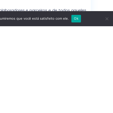
olaboradores e parceiros e de todos aqueles,
sumiremos que você está satisfeito com ele.
Ok
Preço
: 793.000 €
Certificação Energética
: Certificação
Energética: D (Desempenho Energético Não
Facilitado)
Cidade
: Lisboa