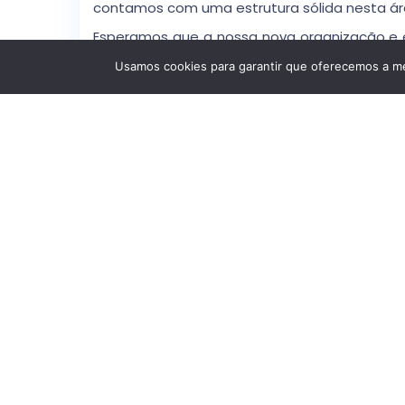
contamos com uma estrutura sólida nesta ár
Esperamos que a nossa nova organização e ex
que direta ou indiretamente, estejam connosc
Usamos cookies para garantir que oferecemos a mel
Detalhes
Idp
: Mqqcf69mg2hf
Estado
: Segunda Mão
Localização
: Laranjeiras; São Domingos De
Benfica; Lisboa