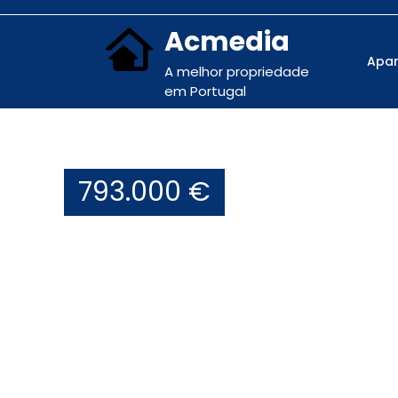
Acmedia
Apa
A melhor propriedade
em Portugal
793.000 €