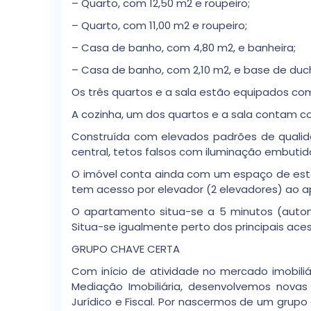
– Quarto, com 12,50 m2 e roupeiro;
– Quarto, com 11,00 m2 e roupeiro;
– Casa de banho, com 4,80 m2, e banheira;
– Casa de banho, com 2,10 m2, e base de duc
Os três quartos e a sala estão equipados co
A cozinha, um dos quartos e a sala contam co
Construída com elevados padrões de quali
central, tetos falsos com iluminação embutida,
O imóvel conta ainda com um espaço de esta
tem acesso por elevador (2 elevadores) ao 
O apartamento situa-se a 5 minutos (automó
Situa-se igualmente perto dos principais aces
GRUPO CHAVE CERTA
Com início de atividade no mercado imobiliá
Mediação Imobiliária, desenvolvemos novas
Jurídico e Fiscal. Por nascermos de um grup