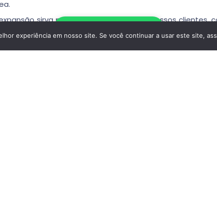
ea.
pansão sirva para melhorar a vida dos nossos clientes, c
Escrever no WhatsApp
o no dia a dia!
hor experiência em nosso site. Se você continuar a usar este site, as
Tipo De Casa
: Apartamentos
Tamanho
: 99 M² Construídos/ 82 M² Úteis
Distrito
: São Domingos De Benfica
Contactar
Reportar anúncio