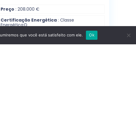
Preço
: 208.000 €
Certificação Energética
:
Classe
Energética:
D
sumiremos que você está satisfeito com ele.
Ok
Cidade
: Barcelos, Braga