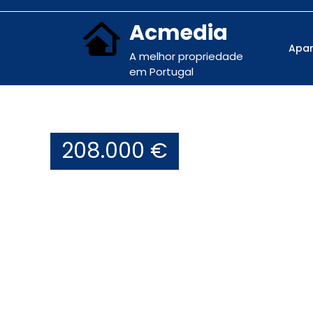
Acmedia
Apa
A melhor propriedade
em Portugal
208.000 €