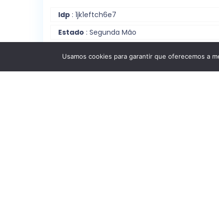
Idp
: 1jk1eftch6e7
Estado
: Segunda Mão
Usamos cookies para garantir que oferecemos a mel
Localização
: Galegos (Santa Maria);
Barcelos, Braga
Estrutura Interna
Quartos
: T3