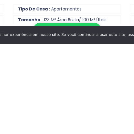
Tipo De Casa
: Apartamentos
Tamanho
: 123 M² Área Bruta/ 100 M² Úteis
Escrever no WhatsApp
hor experiência em nosso site. Se você continuar a usar este site, as
Distrito
: Barcelos
Contactar
Reportar anúncio
Casas De Banho
: 2