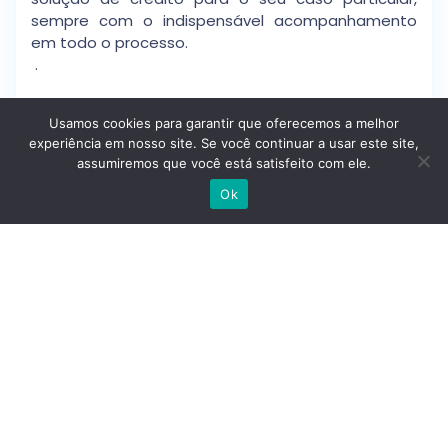
sempre com o indispensável acompanhamento
em todo o processo.
.
Usamos cookies para garantir que oferecemos a melhor
experiência em nosso site. Se você continuar a usar este site,
Detalhes
assumiremos que você está satisfeito com ele.
Escrever no WhatsApp
Ok
Idp
: 3v71sup8q8ty
Tipo De Casa
: Apartamentos
Preço
: 247.000 €
Estado
: Segunda Mão
Tamanho
: 174 M² Área Bruta/ 127 M² Úteis
Certificação Energética
:
Classe Energética:
C
Localização
: Centro De Oliveira De Azeméis;
Oliveira De Azeméis - Santiago Da Riba-Ul - Ul -