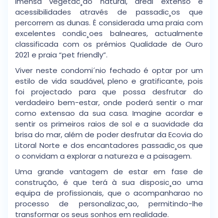
imensa vegetac¸ao natural, areal extenso e
acessibilidades através de passadic¸os que
percorrem as dunas. É considerada uma praia com
excelentes condic¸oes balneares, actualmente
classificada com os prémios Qualidade de Ouro
2021 e praia “pet friendly”.
Viver neste condomi´nio fechado é optar por um
estilo de vida saudável, pleno e gratificante, pois
foi projectado para que possa desfrutar do
verdadeiro bem-estar, onde poderá sentir o mar
como extensao da sua casa. Imagine acordar e
sentir os primeiros raios de sol e a suavidade da
brisa do mar, além de poder desfrutar da Ecovia do
Litoral Norte e dos encantadores passadic¸os que
o convidam a explorar a natureza e a paisagem.
Uma grande vantagem de estar em fase de
construção, é que terá à sua disposic¸ao uma
equipa de profissionais, que o acompanharao no
processo de personalizac¸ao, permitindo-lhe
transformar os seus sonhos em realidade.