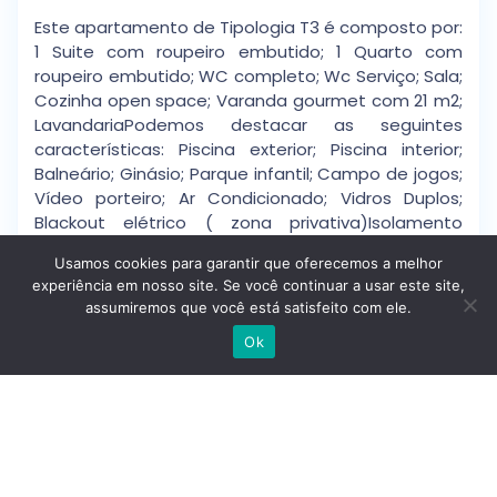
Este apartamento de Tipologia T3 é composto por:
1 Suite com roupeiro embutido; 1 Quarto com
roupeiro embutido; WC completo; Wc Serviço; Sala;
Cozinha open space; Varanda gourmet com 21 m2;
LavandariaPodemos destacar as seguintes
características: Piscina exterior; Piscina interior;
Balneário; Ginásio; Parque infantil; Campo de jogos;
Vídeo porteiro; Ar Condicionado; Vidros Duplos;
Blackout elétrico ( zona privativa)Isolamento
térmico e acústico; Bomba de calor AQS;
Usamos cookies para garantir que oferecemos a melhor
Churrasqueira individual em algumas frações*;
experiência em nosso site. Se você continuar a usar este site,
Garagem fechada; Varandas amplas; Porta
assumiremos que você está satisfeito com ele.
segurança na entrada; Elevador; Com ótimos
Escrever no WhatsApp
acessos para a A11 e A28, junto à praia de
Ok
Esposende, a 33 km de Braga e a 45 km do Porto.
Venha conhecer este local, e deixe-se encantar
com o estilo de vida e a sensação de férias
constante que este empreendimento poderá lhe
proporcionar.