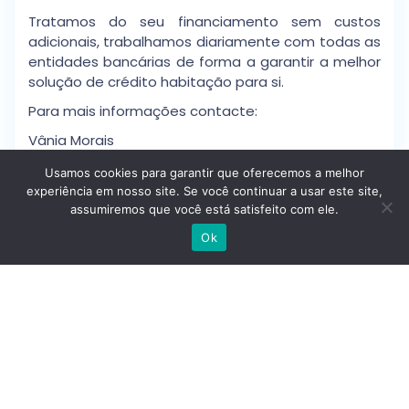
Tratamos do seu financiamento sem custos
adicionais, trabalhamos diariamente com todas as
entidades bancárias de forma a garantir a melhor
solução de crédito habitação para si.
Para mais informações contacte:
Vânia Morais
SCI Imobiliária.
Usamos cookies para garantir que oferecemos a melhor
experiência em nosso site. Se você continuar a usar este site,
assumiremos que você está satisfeito com ele.
Escrever no WhatsApp
Ok
Detalhes
Idp
: 4z4xmox5j1et
Tipo De Casa
: Apartamentos
Preço
: 312.000 €
Estado
: Segunda Mão