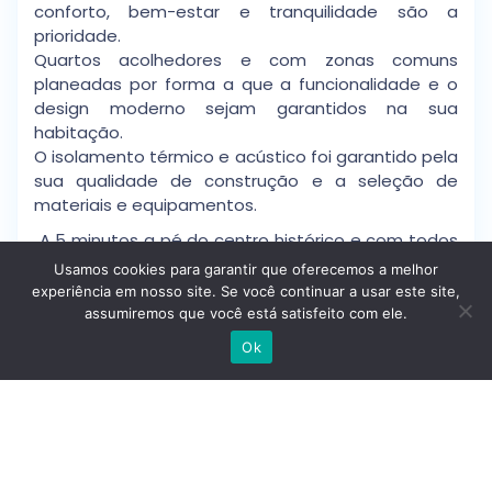
conforto, bem-estar e tranquilidade são a
prioridade.
Quartos acolhedores e com zonas comuns
planeadas por forma a que a funcionalidade e o
design moderno sejam garantidos na sua
habitação.
O isolamento térmico e acústico foi garantido pela
sua qualidade de construção e a seleção de
materiais e equipamentos.
A 5 minutos a pé do centro histórico e com todos
os serviços e amenidades nas proximidades.
Usamos cookies para garantir que oferecemos a melhor
Escolas e Universidade, Farmácias, Shopping,
experiência em nosso site. Se você continuar a usar este site,
mercado tradicional, jardins e monumentos
assumiremos que você está satisfeito com ele.
Escrever no WhatsApp
históricos na zona de envolvência fazem desta
Ok
zona uma localização privilegiada para habitar na
cidade de Leiria.
As vistas para a cidade, incluindo vista castelo,
com grandes varandas e exposição solar fazem
deste empreendimento uma referência no
mercado imobiliário da região onde a sua