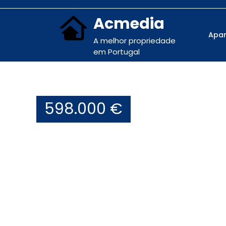
Acmedia
Apa
A melhor propriedade
em Portugal
598.000 €