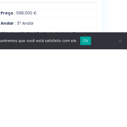
Preço
: 598.000 €
Andar
: 3º Andar
Cidade
: Vila Real De Santo António, Faro
sumiremos que você está satisfeito com ele.
Ok