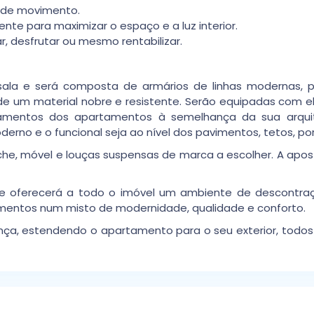
 de movimento.
te para maximizar o espaço e a luz interior.
, desfrutar ou mesmo rentabilizar.
la e será composta de armários de linhas modernas, prá
e um material nobre e resistente. Serão equipadas com e
bamentos dos apartamentos à semelhança da sua arquite
rno e o funcional seja ao nível dos pavimentos, tetos, port
, móvel e louças suspensas de marca a escolher. A apost
que oferecerá a todo o imóvel um ambiente de descontraç
ntos num misto de modernidade, qualidade e conforto.
nça, estendendo o apartamento para o seu exterior, todos