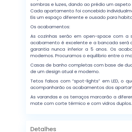
sombras e luzes, dando ao prédio um aspeto
Cada apartamento foi concebido individualmen
Eis um espaço diferente e ousado para habitar
Os acabamentos:
As cozinhas serão em open-space com a sa
acabamento é excelente e a bancada será d
garantia nunca inferior a 5 anos. Os aca
modernos. Procuramos o equilíbrio entre o mode
Casas de banho completas com base de duche
de um design atual e moderno.
Tetos falsos com “spot-lights” em LED, o 
acompanharão os acabamentos dos apartame
As varandas e os terraços marcarão a difere
mate com corte térmico e com vidros duplos.
Detalhes