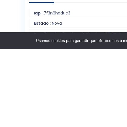
Idp
: 7f3n6hddtic3
Estado
: Nova
Localização
: Rua Gaveto Das Ruas 25 De Abril
E Nova De Lisboa, Monte Gordo S/n; Monte
Usamos cookies para garantir que oferecemos a mel
Gordo; Vila Real De Santo António, Faro
Estrutura Interna
Quartos
: T2