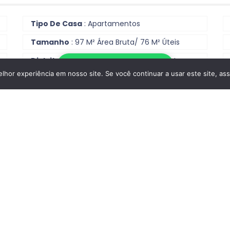
Tipo De Casa
: Apartamentos
Tamanho
: 97 M² Área Bruta/ 76 M² Úteis
Distrito
: Monte Gordo, Vila Real De Santo
Escrever no WhatsApp
António
hor experiência em nosso site. Se você continuar a usar este site, as
Contactar
Reportar anúncio
Casas De Banho
: 2