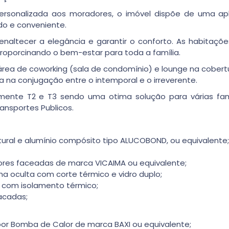
personalizada aos moradores, o imóvel dispõe de uma apl
do e conveniente.
naltecer a elegância e garantir o conforto. As habitações 
proporcinando o bem-estar para toda a família.
a de coworking (sala de condomínio) e lounge na cobertur
ia na conjugação entre o intemporal e o irreverente.
mente T2 e T3 sendo uma otima solução para várias fam
ransportes Publicos.
ural e alumínio compósito tipo ALUCOBOND, ou equivalente;
iores faceadas de marca VICAIMA ou equivalente;
lha oculta com corte térmico e vidro duplo;
o com isolamento térmico;
lacadas;
or Bomba de Calor de marca BAXI ou equivalente;