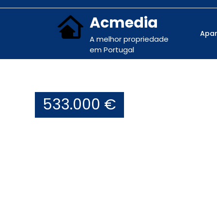
Acmedia
Apa
A melhor propriedade
em Portugal
533.000 €