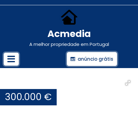
Acmedia
A melhor propriedade em Portugal
anúncio grátis
300.000 €