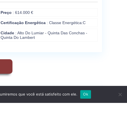
Preço
: 614.000 €
Certificação Energética
:
Classe Energética:
C
Cidade
: Alto Do Lumiar - Quinta Das Conchas -
Quinta Do Lambert
sumiremos que você está satisfeito com ele.
Ok