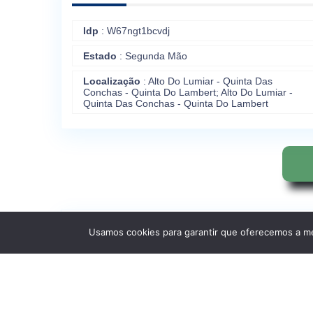
Idp
: W67ngt1bcvdj
Estado
: Segunda Mão
Localização
: Alto Do Lumiar - Quinta Das
Conchas - Quinta Do Lambert; Alto Do Lumiar -
Quinta Das Conchas - Quinta Do Lambert
Estrutura Interna
Usamos cookies para garantir que oferecemos a mel
Quartos
: T2